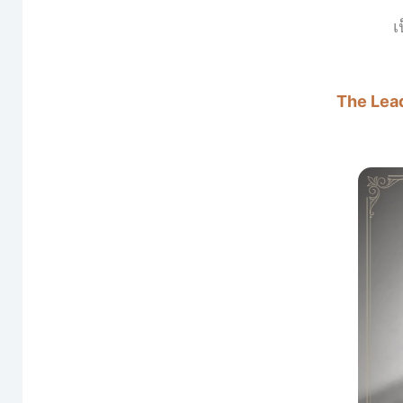
เ
The Lea
เม