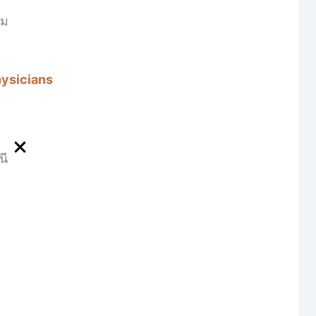
วม
ysicians
นี