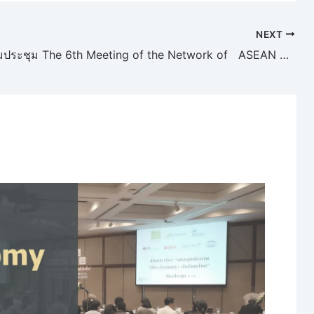
NEXT
การเข้าร่วมประชุม The 6th Meeting of the Network of ASEAN Science และ The 8th General Assembly of Academy of Sciences Malaysia (ASM)