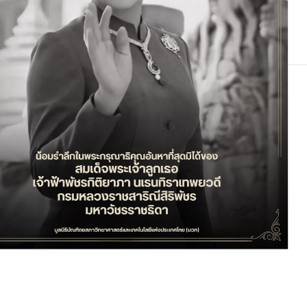
การจัดงานประชุม International Symposium on Frontier of Science, Technology and Engineering 2018 (FOSTE 2018)