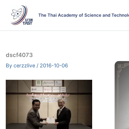
Skip
to
The Thai Academy of Science and Technol
content
dscf4073
By
cerzzlive
/
2016-10-06