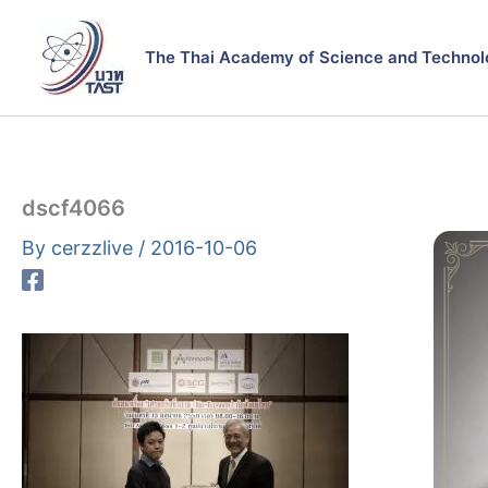
Skip
to
The Thai Academy of Science and Technol
content
dscf4066
By
cerzzlive
/
2016-10-06