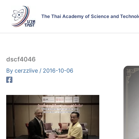
Skip
to
The Thai Academy of Science and Technol
content
dscf4046
By
cerzzlive
/
2016-10-06