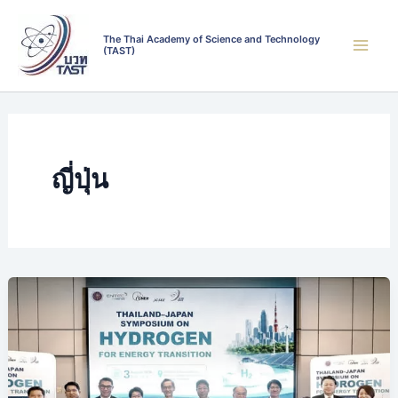
Skip
to
The Thai Academy of Science and Technology
(TAST)
content
ญี่ปุ่น